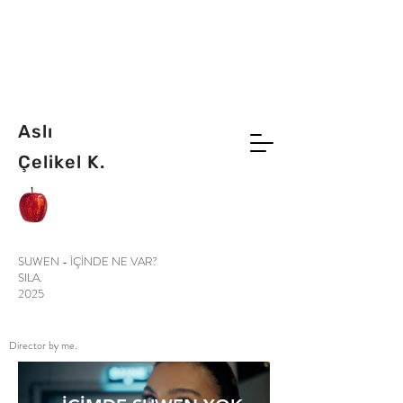
Aslı
Çelikel K.
SUWEN - İÇİNDE NE VAR?
SILA.
2025
Director by me.