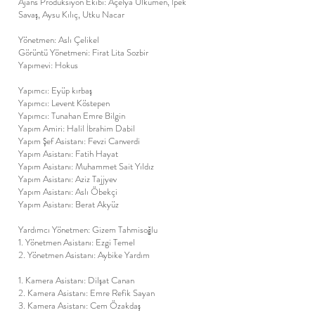
Ajans Prodüksiyon Ekibi: Açelya Ülkümen, İpek
Savaş, Aysu Kılıç, Utku Nacar
Yönetmen: Aslı Çelikel
Görüntü Yönetmeni: Firat Lita Sozbir
Yapımevi: Hokus
Yapımcı: Eyüp kırbaş
Yapımcı: Levent Köstepen
Yapımcı: Tunahan Emre Bilgin
Yapım Amiri: Halil İbrahim Dabil
Yapım Şef Asistanı: Fevzi Canverdi
Yapım Asistanı: Fatih Hayat
Yapım Asistanı: Muhammet Sait Yıldız
Yapım Asistanı: Aziz Tajjyev
Yapım Asistanı: Aslı Öbekçi
Yapım Asistanı: Berat Akyüz
Yardımcı Yönetmen: Gizem Tahmisoğlu
1.⁠ ⁠Yönetmen Asistanı: Ezgi Temel
2.⁠ ⁠Yönetmen Asistanı: Aybike Yardım
1.⁠ ⁠Kamera Asistanı: Dilşat Canan
2.⁠ ⁠Kamera Asistanı: Emre Refik Sayan
3.⁠ ⁠Kamera Asistanı: Cem Özakdaş