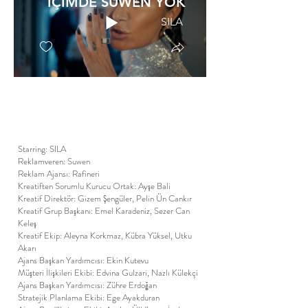
İÇİMDE SUWEN YOK
SILA
Starring: SILA
Reklamveren: Suwen
Reklam Ajansı: Rafineri
Kreatiften Sorumlu Kurucu Ortak: Ayşe Bali
Kreatif Direktör: Gizem Şengüler, Pelin Ün Cankır
Kreatif Grup Başkanı: Emel Karadeniz, Sezer Can
Keleş
Kreatif Ekip: Aleyna Korkmaz, Kübra Yüksel, Utku
Akarı
Ajans Başkan Yardımcısı: Ekin Kutevu
Müşteri İlişkileri Ekibi: Edvina Gulzari, Nazlı Külekçi
Ajans Başkan Yardımcısı: Zühre Erdoğan
Stratejik Planlama Ekibi: Ege Ayakduran